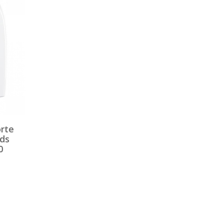
rte
nds
0