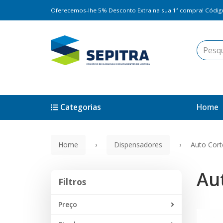
Oferecemos-lhe 5% Desconto Extra na sua 1ª compra! Códi
Categorias
Home
Home
Dispensadores
Auto Cort
Au
Filtros
Filtros
Preço