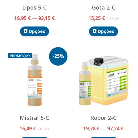
Lipos 5-C
Gota 2-C
18,95 € — 93,15 €
15,25 €
20,33 €
Opções
Opções
-
25
%
PROMOÇÃO
Mistral 5-C
Robor 2-C
16,49 €
19,78 € — 97,24 €
21,98 €