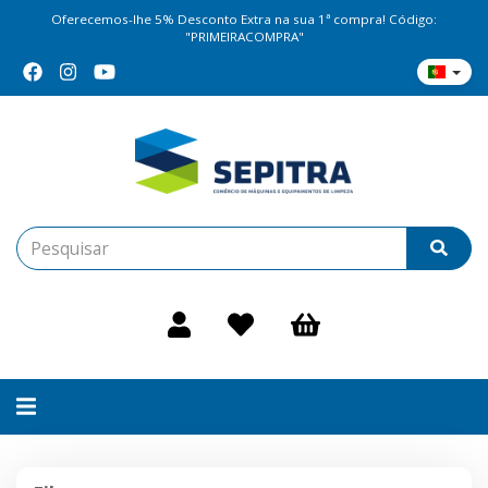
Oferecemos-lhe 5% Desconto Extra na sua 1ª compra! Código:
"PRIMEIRACOMPRA"
Alternar
navegação
Filtros