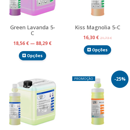
Green Lavanda 5-
Kiss Magnolia 5-C
C
16,30 €
21,73 €
18,56 € — 88,29 €
Opções
Opções
-
25
%
PROMOÇÃO