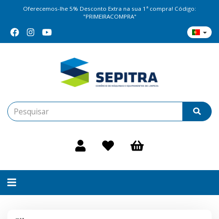
Oferecemos-lhe 5% Desconto Extra na sua 1ª compra! Código:
"PRIMEIRACOMPRA"
Alternar
navegação
Filtros