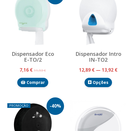
Dispensador Eco
Dispensador Intro
E-TO/2
IN-TO2
7,16 €
12,89 € — 13,92 €
11,93 €
Comprar
Opções
-
40
%
PROMOÇÃO