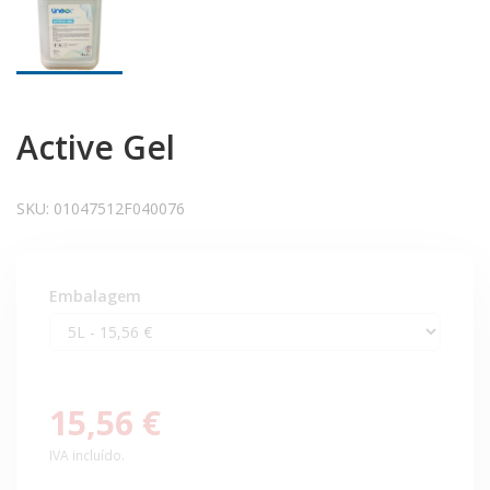
Active Gel
SKU:
01047512F040076
Embalagem
15,56 €
IVA incluído.