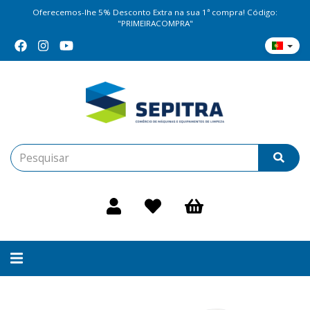
Oferecemos-lhe 5% Desconto Extra na sua 1ª compra! Código:
"PRIMEIRACOMPRA"
Alternar
navegação