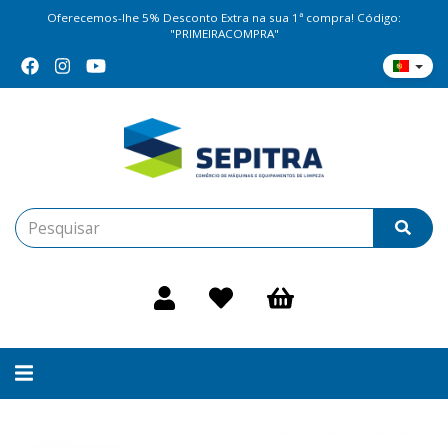
Oferecemos-lhe 5% Desconto Extra na sua 1ª compra! Código:
"PRIMEIRACOMPRA"
Alternar
navegação