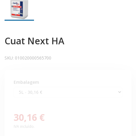
Cuat Next HA
SKU:
010020000565700
Embalagem
30,16 €
IVA incluído.