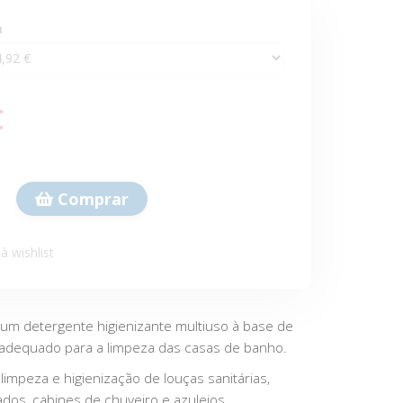
m
€
Comprar
à wishlist
 um detergente higienizante multiuso à base de
o, adequado para a limpeza das casas de banho.
mpeza e higienização de louças sanitárias,
ados, cabines de chuveiro e azulejos.