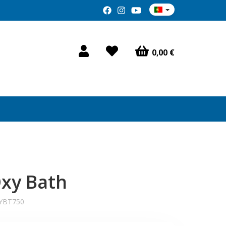
0,00 €
Oxy Bath
YBT750