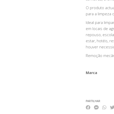
O produto actua 
para a limpeza d
Ideal para limpa
em locais de agr
repouso, escolas
estar, hotéis, 
houver necessid
Remoção mecân
Marca
Características
PARTILHAR