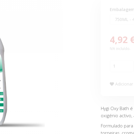
Embalage
4,92 
IVA incluído.
Adicionar 
Hygi Oxy Bath é
oxigénio activ
Formulado para li
torneiras, crom