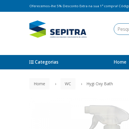
Oferecemos-lhe 5% Desconto Extra na sua 1ª compra! Códi
Categorias
Home
Home
WC
Hygi Oxy Bath