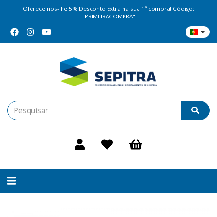
Oferecemos-lhe 5% Desconto Extra na sua 1ª compra! Código:
"PRIMEIRACOMPRA"
Alternar
navegação