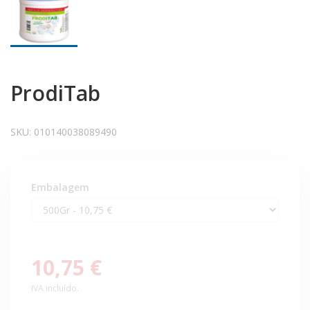
ProdiTab
SKU:
010140038089490
Embalagem
10,75 €
IVA incluído.